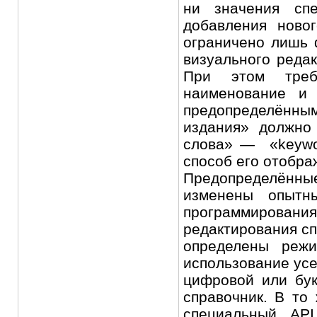
ни значения сп
добавления новог
ограничено лишь 
визуального реда
При этом треб
наименование и 
предопределённы
издания» должно
слова» — «keywor
способ его отобра
Предопределённые
изменены опытн
программирования
редактирования сп
определены режи
использование усе
цифровой или бук
справочник. В то
специальный API