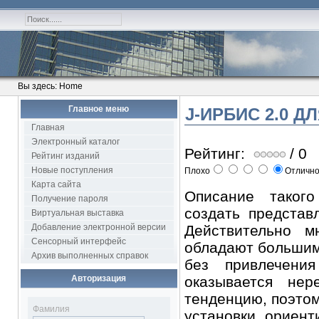
Вы здесь:
Home
Главное меню
J-ИРБИС 2.0 
Главная
Электронный каталог
Рейтинг:
/ 0
Рейтинг изданий
Новые поступления
Плохо
Отличн
Карта сайта
Описание такого
Получение пароля
создать представ
Виртуальная выставка
Добавление электронной версии
Действительно м
Сенсорный интерфейс
обладают большим 
Архив выполненных справок
без привлечения
Авторизация
оказывается нер
тенденцию, поэтом
Фамилия
установки, ориент