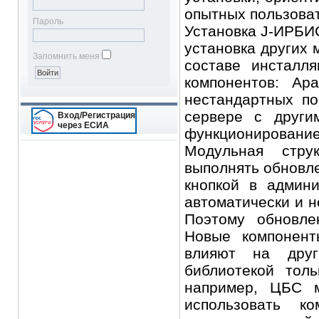
опытных пользова
Пароль
Установка J-ИРБИС
установка других 
Запомнить меня
составе инсталл
компонентов: Ap
нестандартных по
сервере с други
Вход/Регистрация
через ЕСИА
функционирование
Модульная стру
выполнять обновле
кнопкой в админи
автоматически и н
Поэтому обновле
Новые компонент
влияют на друг
библиотекой тол
например, ЦБС м
использовать ко