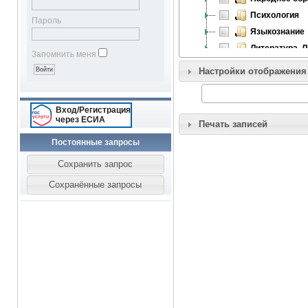
Психология
Пароль
Языкознание
Литература. 
Запомнить меня
Искусство. И
Настройки отображения
Массовая ком
Информатика
Вход/Регистрация
Религиеведе
через ЕСИА
Печать записей
Комплексное 
Постоянные запросы
Комплексные
Математика
Кибернетика
Физика
Механика
Химия
Биология
Геодезия. Ка
Геофизика
Геология