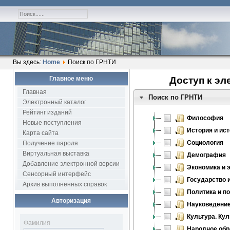
Вы здесь:
Home
Поиск по ГРНТИ
Главное меню
Доступ к эл
Главная
Поиск по ГРНТИ
Электронный каталог
Рейтинг изданий
Философия
Новые поступления
История и ис
Карта сайта
Социология
Получение пароля
Виртуальная выставка
Демография
Добавление электронной версии
Экономика и 
Сенсорный интерфейс
Государство 
Архив выполненных справок
Политика и п
Авторизация
Науковедени
Культура. Ку
Фамилия
Народное обр