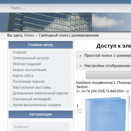
Вы здесь:
Home
Свободный поиск с ранжированием
Главное меню
Доступ к эл
Главная
Простой поиск c ранжи
Электронный каталог
Рейтинг изданий
Настройки отображения
Новые поступления
Карта сайта
Получение пароля
Найдено документов:1; Показан
Запрос:
Виртуальная выставка
Добавление электронной версии
Сенсорный интерфейс
Архив выполненных справок
1
Авторизация
Фамилия