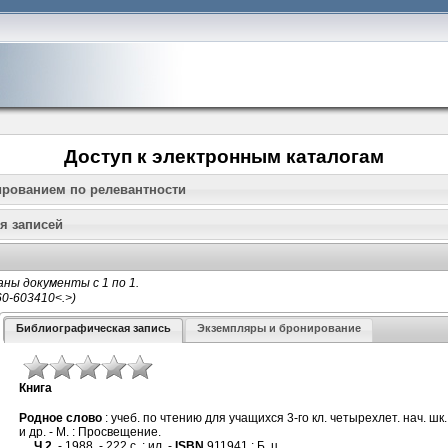
Доступ к электронным каталогам
ированием по релевантности
я записей
ны документы с 1 по 1.
Библиографическая запись
Экземпляры и бронирование
Книга
Родное слово
: учеб. по чтению для учащихся 3-го кл. четырехлет. нач. шк.: 
и др. - М. : Просвещение.
Ч.2
. - 1988. - 222 с. : ил. -
ISBN
911941 : Б. ц.