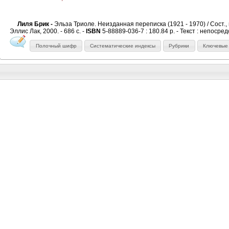
Лиля Брик -
Эльза Триоле. Неизданная переписка (1921 - 1970) / Сост., вс
Эллис Лак, 2000. - 686 с. -
ISBN
5-88889-036-7 : 180.84 р. - Текст : непосре
Полочный шифр
Систематические индексы
Рубрики
Ключевые