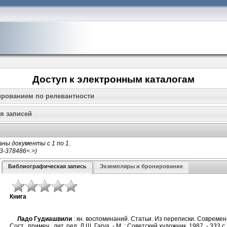
Доступ к электронным каталогам
ированием по релевантности
я записей
ны документы с 1 по 1.
Библиографическая запись
Экземпляры и бронирование
Книга
Ладо Гудиашвили
: кн. воспоминаний. Статьи. Из переписки. Современ
Сост., примеч., лит. ред. Л.Ш. Гагуа. - М. : Советский художник, 1987. - 333 с. 