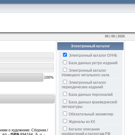
08 | 08 | 2026
Электронный каталог
Электронный каталог ОУНБ
База данных ретро изданий
Электронный каталог
Немецкого читального зала
100%
Электронный каталог
периодических изданий
База данных персоналий
База данных краеведческой
литературы
Обязательный экземпляр
Журналы из КХ
Каталог описания
ники о художнике: Сборник /
изобретений к патентам РФ
: ил. -
ISBN
894164 : Б. ц. -